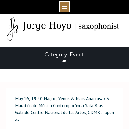
Skip
to
content
Category: Event
Home
Event
May 16, 19:30 Nagao, Venus & Mars Anacrúsax V
Maratón de Música Contemporánea Sala Blas
Galindo Centro Nacional de las Artes, CDMX …open
»»