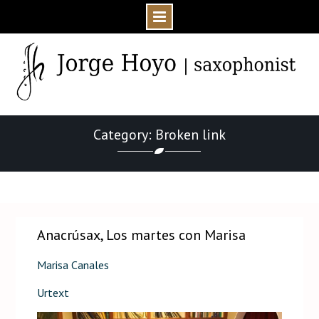
Skip
to
content
Category: Broken link
Home
Broken link
Anacrúsax, Los martes con Marisa
Marisa Canales
Urtext