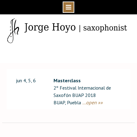
Skip
to
content
Home
Event
jun 4, 5, 6
Masterclass
2º Festival Internacional de
Saxofón BUAP 2018
BUAP, Puebla
…open »»
Post
navigation