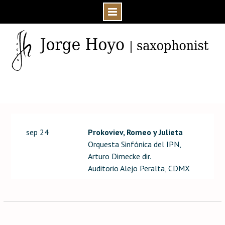
Skip
to
content
Home
Event
sep 24
Prokoviev, Romeo y Julieta
Orquesta Sinfónica del IPN,
Arturo Dimecke dir.
Auditorio Alejo Peralta, CDMX
Post
navigation